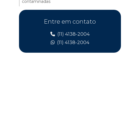
contaminadas
Empresas de tratamento de solo
Entre em contato
Equipamentos para remediação ambiental
(11) 4138-2004
Gerenciamento e tratamento de água
(11) 4138-2004
subterrânea
Monitoramento e remediação ambiental
Remediação de águas subterrâneas
Remediação ambiental
Remediação ambiental água subterrânea
Remediação ambiental de áreas contaminadas
Remediação do solo
Remediação do solo contaminado