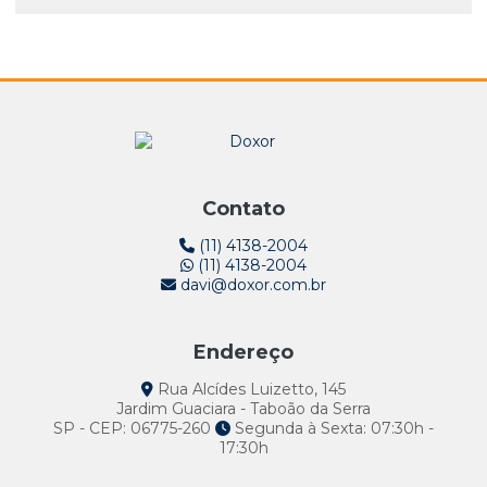
Remediação ambiental de áreas contaminadas
Amostragem de Baixa Vazão: Estratégias Essenciais
para a Gestão Eficiente de Recursos Hídricos
amostragem de baixa vazão - low-flow
Amostragem de Baixa Vazão: Estratégias Essenciais
remediação ambiental de áreas contaminadas
para a Gestão Hídrica Sustentável
remediação ambiental água subterrânea
Amostragem de Baixa Vazão: Fundamental para a
remediação do solo contaminado
Monitorização Eficiente dos Recursos Hídricos
sistema pump treat
Contato
Amostragem de Baixa Vazão: Fundamental para
Análises Precisas de Água Subterrânea
tratamento da água de captação subterrânea
(11) 4138-2004
(11) 4138-2004
davi@doxor.com.br
Amostragem de Baixa Vazão: Garantindo Qualidade
da Água em Projetos Ambientais
Endereço
Amostragem de Baixa Vazão: Guia Completo para
Coleta Precisa e Eficiente
Rua Alcídes Luizetto, 145
Jardim Guaciara - Taboão da Serra
Amostragem de Baixa Vazão: Importância e
SP - CEP: 06775-260
Segunda à Sexta: 07:30h -
Aplicações na Gestão Sustentável de Recursos
17:30h
Hídricos