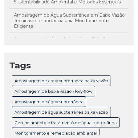
Sustentabilidade Ambiental e Métodos Essenciais
Amostragem de Água Subterrânea em Baixa Vazão:
Técnicas e Importância para Monitoramento
Eficiente
Amostragem de Água Subterrânea: Guia Completo
para Monitoramento e Controle de Qualidade
Amostragem de Água Subterrânea: Técnicas
Tags
Essenciais e Importância para Monitoramento
Ambiental
Amostragem de agua subterranea baixa vazão
Amostragem de Baixa Vazão Low-Flow: Técnicas
Essenciais para Monitoramento Eficiente de Água
Amostragem de baixa vazão - low-flow
Subterrânea
Amostragem de água subterrânea
Amostragem de Baixa Vazão: Benefícios Essenciais
para o Monitoramento Ambiental Eficiente
Amostragem de água subterrânea baixa vazão
Gerenciamento e tratamento de água subterrânea
Amostragem de Baixa Vazão: Chave para a Gestão
Eficiente dos Recursos Hídricos
Monitoramento e remediação ambiental