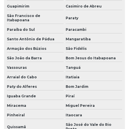
Guapimirim
Casimiro de Abreu
São Francisco de
Paraty
Itabapoana
Paraíba do Sul
Paracambi
Santo Antônio de Pádua
Mangaratiba
Armação dos Búzios
São Fidélis
São João da Barra
Bom Jesus do Itabapoana
Vassouras
Tanguá
Arraial do Cabo
Itatiaia
Paty do Alferes
Bom Jardim
Iguaba Grande
Piraí
Miracema
Miguel Pereira
Pinheiral
Itaocara
São José do Vale do Rio
Quissamã
Preto