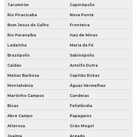
Tarumirim
Capinópolis
Rio Piracicaba
Nova Ponte
Bom Jesus do Galho
Fronteira
Rio Paranaíba
Itaú de Minas
Ladainha
Maria da Fé
Brazópolis
Sabinópolis
Caldas
Astolfo Dutra
Matias Barbosa
Capitão Enéas
Montalvânia
Águas Vermelhas
Martinho Campos
Candeias
Bicas
Felixlândia
Abre Campo
Papagaios
Alterosa
Grão Mogol
Joaíma
Areado