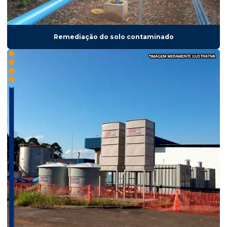
Serviços de remediação ambiental
Sistema de air sparging
Remediação do solo contaminado
Sistema mpe
Sistema de remediação
Sistema de remediação sve
Sistema de remediação termal
Sistema sve
Sistemas de remediação ambiental
Tecnicas de remediação ambiental
Tratamento de água subterrânea
Tratamento da água de captação subterrânea