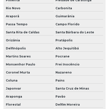
Pimenta
Piedade de Caratinga
Rio Novo
Carbonita
Araporã
Guimarânia
Passa Tempo
Campo Florido
Santa Rita de Caldas
Santa Bárbara do Leste
Orizânia
Pratápolis
Delfinópolis
Alto Jequitibá
Martins Soares
Pocrane
Monsenhor Paulo
Frei Inocêncio
Coronel Murta
Nazareno
Coluna
Pains
Japonvar
Santa Cruz de Minas
Araponga
Pavão
Florestal
Delfim Moreira