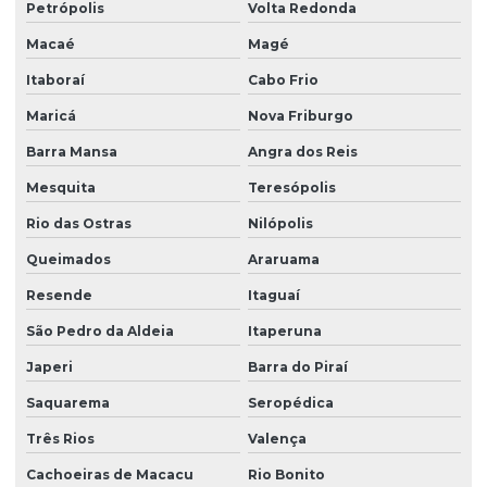
Petrópolis
Volta Redonda
Macaé
Magé
Itaboraí
Cabo Frio
Maricá
Nova Friburgo
Barra Mansa
Angra dos Reis
Mesquita
Teresópolis
Rio das Ostras
Nilópolis
Queimados
Araruama
Resende
Itaguaí
São Pedro da Aldeia
Itaperuna
Japeri
Barra do Piraí
Saquarema
Seropédica
Três Rios
Valença
Cachoeiras de Macacu
Rio Bonito