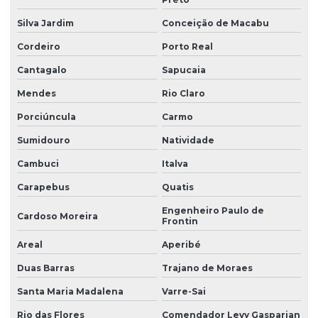
Silva Jardim
Conceição de Macabu
Cordeiro
Porto Real
Cantagalo
Sapucaia
Mendes
Rio Claro
Porciúncula
Carmo
Sumidouro
Natividade
Cambuci
Italva
Carapebus
Quatis
Engenheiro Paulo de
Cardoso Moreira
Frontin
Areal
Aperibé
Duas Barras
Trajano de Moraes
Santa Maria Madalena
Varre-Sai
Rio das Flores
Comendador Levy Gasparian