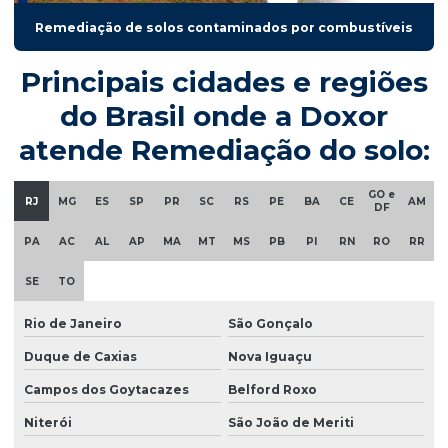
Remediação de solos contaminados por combustíveis
Principais cidades e regiões
do Brasil onde a Doxor
atende Remediação do solo:
GO e
RJ
MG
ES
SP
PR
SC
RS
PE
BA
CE
AM
DF
PA
AC
AL
AP
MA
MT
MS
PB
PI
RN
RO
RR
SE
TO
Rio de Janeiro
São Gonçalo
Duque de Caxias
Nova Iguaçu
Campos dos Goytacazes
Belford Roxo
Niterói
São João de Meriti