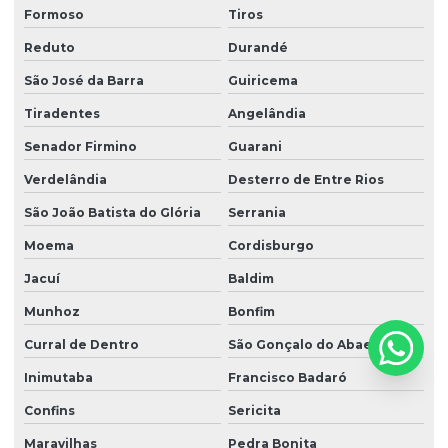
Formoso
Tiros
Reduto
Durandé
São José da Barra
Guiricema
Tiradentes
Angelândia
Senador Firmino
Guarani
Verdelândia
Desterro de Entre Rios
São João Batista do Glória
Serrania
Moema
Cordisburgo
Jacuí
Baldim
Munhoz
Bonfim
Curral de Dentro
São Gonçalo do Abaeté
Inimutaba
Francisco Badaró
Confins
Sericita
Maravilhas
Pedra Bonita