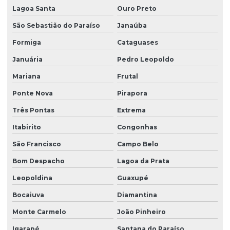
Lagoa Santa
Ouro Preto
São Sebastião do Paraíso
Janaúba
Formiga
Cataguases
Januária
Pedro Leopoldo
Mariana
Frutal
Ponte Nova
Pirapora
Três Pontas
Extrema
Itabirito
Congonhas
São Francisco
Campo Belo
Bom Despacho
Lagoa da Prata
Leopoldina
Guaxupé
Bocaiuva
Diamantina
Monte Carmelo
João Pinheiro
Igarapé
Santana do Paraíso