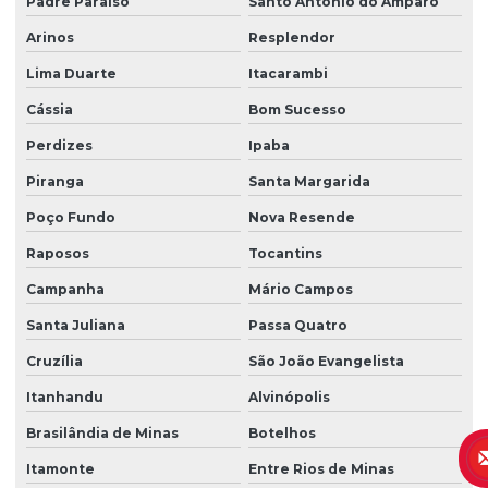
Padre Paraíso
Santo Antônio do Amparo
Arinos
Resplendor
Lima Duarte
Itacarambi
Cássia
Bom Sucesso
Perdizes
Ipaba
Piranga
Santa Margarida
Poço Fundo
Nova Resende
Raposos
Tocantins
Campanha
Mário Campos
Santa Juliana
Passa Quatro
Cruzília
São João Evangelista
Itanhandu
Alvinópolis
Brasilândia de Minas
Botelhos
Itamonte
Entre Rios de Minas