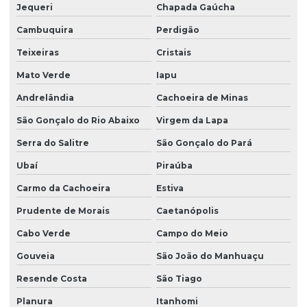
Jequeri
Chapada Gaúcha
Cambuquira
Perdigão
Teixeiras
Cristais
Mato Verde
Iapu
Andrelândia
Cachoeira de Minas
São Gonçalo do Rio Abaixo
Virgem da Lapa
Serra do Salitre
São Gonçalo do Pará
Ubaí
Piraúba
Carmo da Cachoeira
Estiva
Prudente de Morais
Caetanópolis
Cabo Verde
Campo do Meio
Gouveia
São João do Manhuaçu
Resende Costa
São Tiago
Planura
Itanhomi