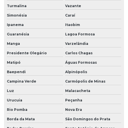
Turmalina
Vazante
Simonésia
Caraí
Ipanema
Itaobim
Guaranésia
Lagoa Formosa
Manga
Varzelândia
Presidente Olegário
Carlos Chagas
Matipó
Águas Formosas
Baependi
Alpinópolis
Campina Verde
Carmópolis de Minas
Luz
Malacacheta
Urucuia
Peçanha
Rio Pomba
Nova Era
Borda da Mata
São Domingos do Prata