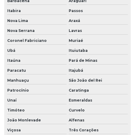
Barbacena
Araguari
Itabira
Passos
Nova Lima
Araxá
Nova Serrana
Lavras
Coronel Fabriciano
Muriaé
Ubá
Ituiutaba
Itaúna
Pará de Minas
Paracatu
Itajubá
Manhuaçu
São João del Rei
Patrocínio
Caratinga
Unaí
Esmeraldas
Timóteo
Curvelo
João Monlevade
Alfenas
Viçosa
Três Corações