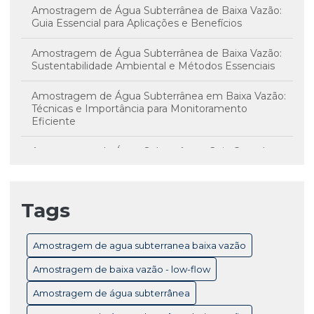
Amostragem de Água Subterrânea de Baixa Vazão:
Guia Essencial para Aplicações e Benefícios
Amostragem de Água Subterrânea de Baixa Vazão:
Sustentabilidade Ambiental e Métodos Essenciais
Amostragem de Água Subterrânea em Baixa Vazão:
Técnicas e Importância para Monitoramento
Eficiente
Amostragem de Água Subterrânea: Guia Completo
para Monitoramento e Controle de Qualidade
Amostragem de Água Subterrânea: Técnicas
Tags
Essenciais e Importância para Monitoramento
Ambiental
Amostragem de agua subterranea baixa vazão
Amostragem de Baixa Vazão Low-Flow: Técnicas
Essenciais para Monitoramento Eficiente de Água
Amostragem de baixa vazão - low-flow
Subterrânea
Amostragem de água subterrânea
Amostragem de Baixa Vazão: Benefícios Essenciais