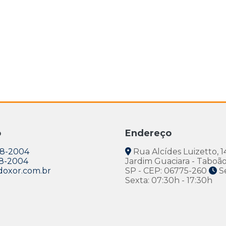
o
Endereço
38-2004
Rua Alcídes Luizetto, 1
38-2004
Jardim Guaciara - Taboão
oxor.com.br
SP - CEP: 06775-260
S
Sexta: 07:30h - 17:30h