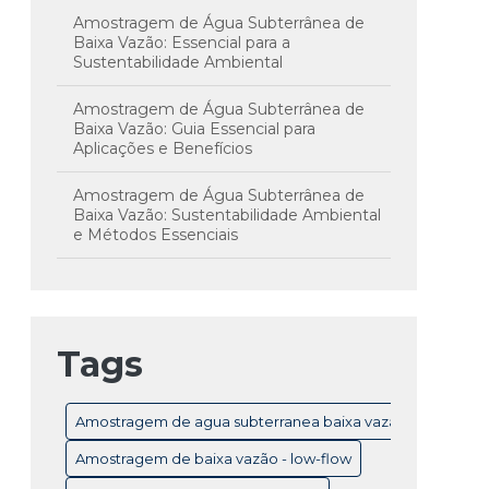
Amostragem de Água Subterrânea de
Baixa Vazão: Essencial para a
Sustentabilidade Ambiental
Amostragem de Água Subterrânea de
Baixa Vazão: Guia Essencial para
Aplicações e Benefícios
Amostragem de Água Subterrânea de
Baixa Vazão: Sustentabilidade Ambiental
e Métodos Essenciais
Amostragem de Água Subterrânea em
Baixa Vazão: Técnicas e Importância para
Monitoramento Eficiente
Tags
Amostragem de Água Subterrânea: Guia
Completo para Monitoramento e
Controle de Qualidade
Amostragem de agua subterranea baixa vazão
Amostragem de Água Subterrânea:
Amostragem de baixa vazão - low-flow
Técnicas Essenciais e Importância para