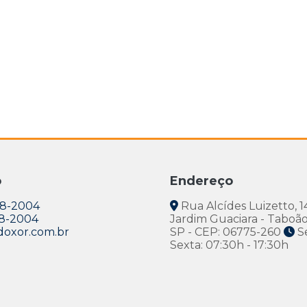
o
Endereço
38-2004
Rua Alcídes Luizetto, 1
38-2004
Jardim Guaciara - Taboão
oxor.com.br
SP - CEP: 06775-260
S
Sexta: 07:30h - 17:30h