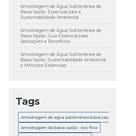
Amostragem de Água Subterrânea de
Baixa Vazão: Essencial para a
Sustentabilidade Ambiental
Amostragem de Água Subterrânea de
Baixa Vazão: Guia Essencial para
Aplicações e Benefícios
Amostragem de Água Subterrânea de
Baixa Vazão: Sustentabilidade Ambiental
e Métodos Essenciais
Amostragem de Água Subterrânea em
Baixa Vazão: Técnicas e Importância para
Monitoramento Eficiente
Tags
Amostragem de Água Subterrânea: Guia
Completo para Monitoramento e
Controle de Qualidade
Amostragem de agua subterranea baixa vazão
Amostragem de Água Subterrânea:
Amostragem de baixa vazão - low-flow
Técnicas Essenciais e Importância para