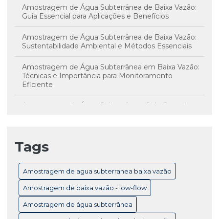
Amostragem de Água Subterrânea de Baixa Vazão:
Guia Essencial para Aplicações e Benefícios
Amostragem de Água Subterrânea de Baixa Vazão:
Sustentabilidade Ambiental e Métodos Essenciais
Amostragem de Água Subterrânea em Baixa Vazão:
Técnicas e Importância para Monitoramento
Eficiente
Amostragem de Água Subterrânea: Guia Completo
para Monitoramento e Controle de Qualidade
Amostragem de Água Subterrânea: Técnicas
Tags
Essenciais e Importância para Monitoramento
Ambiental
Amostragem de agua subterranea baixa vazão
Amostragem de Baixa Vazão Low-Flow: Técnicas
Essenciais para Monitoramento Eficiente de Água
Amostragem de baixa vazão - low-flow
Subterrânea
Amostragem de água subterrânea
Amostragem de Baixa Vazão: Benefícios Essenciais