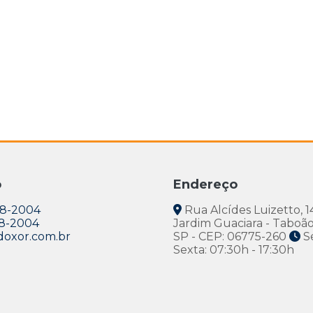
o
Endereço
38-2004
Rua Alcídes Luizetto, 1
38-2004
Jardim Guaciara - Taboão
oxor.com.br
SP - CEP: 06775-260
S
Sexta: 07:30h - 17:30h