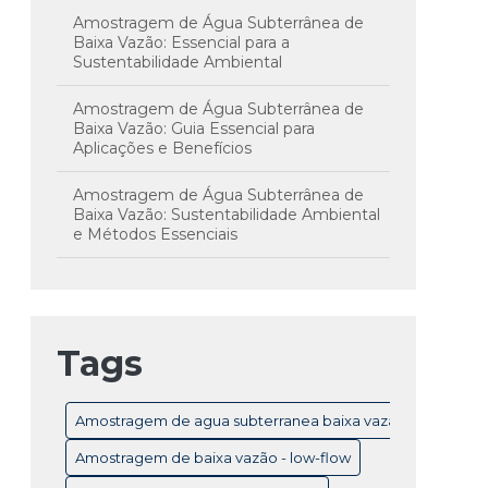
Amostragem de Água Subterrânea de
Baixa Vazão: Essencial para a
Sustentabilidade Ambiental
Amostragem de Água Subterrânea de
Baixa Vazão: Guia Essencial para
Aplicações e Benefícios
Amostragem de Água Subterrânea de
Baixa Vazão: Sustentabilidade Ambiental
e Métodos Essenciais
Amostragem de Água Subterrânea em
Baixa Vazão: Técnicas e Importância para
Monitoramento Eficiente
Tags
Amostragem de Água Subterrânea: Guia
Completo para Monitoramento e
Controle de Qualidade
Amostragem de agua subterranea baixa vazão
Amostragem de Água Subterrânea:
Amostragem de baixa vazão - low-flow
Técnicas Essenciais e Importância para