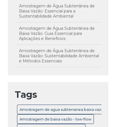
Amostragem de Água Subterrânea de
Baixa Vazão: Essencial para a
Sustentabilidade Ambiental
Amostragem de Água Subterrânea de
Baixa Vazão: Guia Essencial para
Aplicações e Benefícios
Amostragem de Água Subterrânea de
Baixa Vazão: Sustentabilidade Ambiental
e Métodos Essenciais
Amostragem de Água Subterrânea em
Baixa Vazão: Técnicas e Importância para
Monitoramento Eficiente
Tags
Amostragem de Água Subterrânea: Guia
Completo para Monitoramento e
Controle de Qualidade
Amostragem de agua subterranea baixa vazão
Amostragem de Água Subterrânea:
Amostragem de baixa vazão - low-flow
Técnicas Essenciais e Importância para