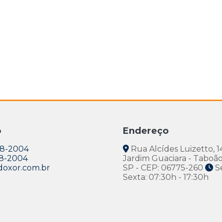
o
Endereço
38-2004
Rua Alcídes Luizetto, 1
38-2004
Jardim Guaciara - Taboão
oxor.com.br
SP - CEP: 06775-260
S
Sexta: 07:30h - 17:30h