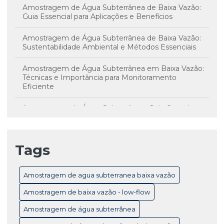
Amostragem de Água Subterrânea de Baixa Vazão:
Guia Essencial para Aplicações e Benefícios
Amostragem de Água Subterrânea de Baixa Vazão:
Sustentabilidade Ambiental e Métodos Essenciais
Amostragem de Água Subterrânea em Baixa Vazão:
Técnicas e Importância para Monitoramento
Eficiente
Amostragem de Água Subterrânea: Guia Completo
para Monitoramento e Controle de Qualidade
Amostragem de Água Subterrânea: Técnicas
Tags
Essenciais e Importância para Monitoramento
Ambiental
Amostragem de agua subterranea baixa vazão
Amostragem de Baixa Vazão Low-Flow: Técnicas
Essenciais para Monitoramento Eficiente de Água
Amostragem de baixa vazão - low-flow
Subterrânea
Amostragem de água subterrânea
Amostragem de Baixa Vazão: Benefícios Essenciais