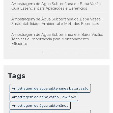
Amostragem de Água Subterrânea de Baixa Vazão:
Guia Essencial para Aplicações e Benefícios
Amostragem de Água Subterrânea de Baixa Vazão:
Sustentabilidade Ambiental e Métodos Essenciais
Amostragem de Água Subterrânea em Baixa Vazão:
Técnicas e Importância para Monitoramento
Eficiente
Amostragem de Água Subterrânea: Guia Completo
para Monitoramento e Controle de Qualidade
Amostragem de Água Subterrânea: Técnicas
Tags
Essenciais e Importância para Monitoramento
Ambiental
Amostragem de agua subterranea baixa vazão
Amostragem de Baixa Vazão Low-Flow: Técnicas
Essenciais para Monitoramento Eficiente de Água
Amostragem de baixa vazão - low-flow
Subterrânea
Amostragem de água subterrânea
Amostragem de Baixa Vazão: Benefícios Essenciais