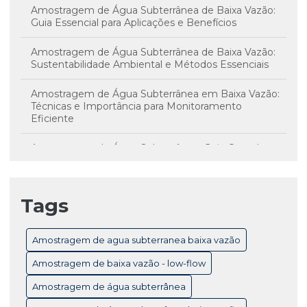
Amostragem de Água Subterrânea de Baixa Vazão:
Guia Essencial para Aplicações e Benefícios
Amostragem de Água Subterrânea de Baixa Vazão:
Sustentabilidade Ambiental e Métodos Essenciais
Amostragem de Água Subterrânea em Baixa Vazão:
Técnicas e Importância para Monitoramento
Eficiente
Amostragem de Água Subterrânea: Guia Completo
para Monitoramento e Controle de Qualidade
Amostragem de Água Subterrânea: Técnicas
Tags
Essenciais e Importância para Monitoramento
Ambiental
Amostragem de agua subterranea baixa vazão
Amostragem de Baixa Vazão Low-Flow: Técnicas
Essenciais para Monitoramento Eficiente de Água
Amostragem de baixa vazão - low-flow
Subterrânea
Amostragem de água subterrânea
Amostragem de Baixa Vazão: Benefícios Essenciais