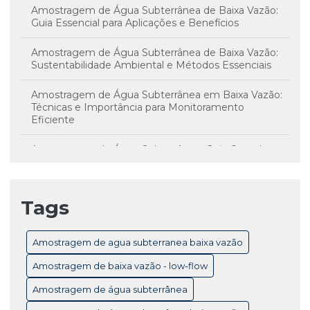
Amostragem de Água Subterrânea de Baixa Vazão:
Guia Essencial para Aplicações e Benefícios
Amostragem de Água Subterrânea de Baixa Vazão:
Sustentabilidade Ambiental e Métodos Essenciais
Amostragem de Água Subterrânea em Baixa Vazão:
Técnicas e Importância para Monitoramento
Eficiente
Amostragem de Água Subterrânea: Guia Completo
para Monitoramento e Controle de Qualidade
Amostragem de Água Subterrânea: Técnicas
Tags
Essenciais e Importância para Monitoramento
Ambiental
Amostragem de agua subterranea baixa vazão
Amostragem de Baixa Vazão Low-Flow: Técnicas
Essenciais para Monitoramento Eficiente de Água
Amostragem de baixa vazão - low-flow
Subterrânea
Amostragem de água subterrânea
Amostragem de Baixa Vazão: Benefícios Essenciais