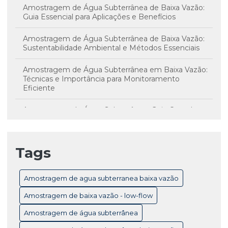
Amostragem de Água Subterrânea de Baixa Vazão:
Guia Essencial para Aplicações e Benefícios
Amostragem de Água Subterrânea de Baixa Vazão:
Sustentabilidade Ambiental e Métodos Essenciais
Amostragem de Água Subterrânea em Baixa Vazão:
Técnicas e Importância para Monitoramento
Eficiente
Amostragem de Água Subterrânea: Guia Completo
para Monitoramento e Controle de Qualidade
Amostragem de Água Subterrânea: Técnicas
Tags
Essenciais e Importância para Monitoramento
Ambiental
Amostragem de agua subterranea baixa vazão
Amostragem de Baixa Vazão Low-Flow: Técnicas
Essenciais para Monitoramento Eficiente de Água
Amostragem de baixa vazão - low-flow
Subterrânea
Amostragem de água subterrânea
Amostragem de Baixa Vazão: Benefícios Essenciais