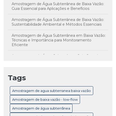
Amostragem de Água Subterrânea de Baixa Vazão:
Guia Essencial para Aplicações e Benefícios
Amostragem de Água Subterrânea de Baixa Vazão:
Sustentabilidade Ambiental e Métodos Essenciais
Amostragem de Água Subterrânea em Baixa Vazão:
Técnicas e Importância para Monitoramento
Eficiente
Amostragem de Água Subterrânea: Guia Completo
para Monitoramento e Controle de Qualidade
Amostragem de Água Subterrânea: Técnicas
Tags
Essenciais e Importância para Monitoramento
Ambiental
Amostragem de agua subterranea baixa vazão
Amostragem de Baixa Vazão Low-Flow: Técnicas
Essenciais para Monitoramento Eficiente de Água
Amostragem de baixa vazão - low-flow
Subterrânea
Amostragem de água subterrânea
Amostragem de Baixa Vazão: Benefícios Essenciais