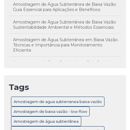
Amostragem de Água Subterrânea de Baixa Vazão:
Guia Essencial para Aplicações e Benefícios
Amostragem de Água Subterrânea de Baixa Vazão:
Sustentabilidade Ambiental e Métodos Essenciais
Amostragem de Água Subterrânea em Baixa Vazão:
Técnicas e Importância para Monitoramento
Eficiente
Amostragem de Água Subterrânea: Guia Completo
para Monitoramento e Controle de Qualidade
Amostragem de Água Subterrânea: Técnicas
Tags
Essenciais e Importância para Monitoramento
Ambiental
Amostragem de agua subterranea baixa vazão
Amostragem de Baixa Vazão Low-Flow: Técnicas
Essenciais para Monitoramento Eficiente de Água
Amostragem de baixa vazão - low-flow
Subterrânea
Amostragem de água subterrânea
Amostragem de Baixa Vazão: Benefícios Essenciais