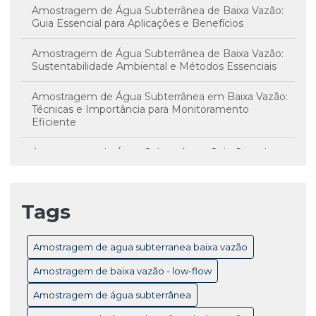
Amostragem de Água Subterrânea de Baixa Vazão:
Guia Essencial para Aplicações e Benefícios
Amostragem de Água Subterrânea de Baixa Vazão:
Sustentabilidade Ambiental e Métodos Essenciais
Amostragem de Água Subterrânea em Baixa Vazão:
Técnicas e Importância para Monitoramento
Eficiente
Amostragem de Água Subterrânea: Guia Completo
para Monitoramento e Controle de Qualidade
Amostragem de Água Subterrânea: Técnicas
Tags
Essenciais e Importância para Monitoramento
Ambiental
Amostragem de agua subterranea baixa vazão
Amostragem de Baixa Vazão Low-Flow: Técnicas
Essenciais para Monitoramento Eficiente de Água
Amostragem de baixa vazão - low-flow
Subterrânea
Amostragem de água subterrânea
Amostragem de Baixa Vazão: Benefícios Essenciais