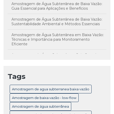
Amostragem de Água Subterrânea de Baixa Vazão:
Guia Essencial para Aplicações e Benefícios
Amostragem de Água Subterrânea de Baixa Vazão:
Sustentabilidade Ambiental e Métodos Essenciais
Amostragem de Água Subterrânea em Baixa Vazão:
Técnicas e Importância para Monitoramento
Eficiente
Amostragem de Água Subterrânea: Guia Completo
para Monitoramento e Controle de Qualidade
Amostragem de Água Subterrânea: Técnicas
Tags
Essenciais e Importância para Monitoramento
Ambiental
Amostragem de agua subterranea baixa vazão
Amostragem de Baixa Vazão Low-Flow: Técnicas
Essenciais para Monitoramento Eficiente de Água
Amostragem de baixa vazão - low-flow
Subterrânea
Amostragem de água subterrânea
Amostragem de Baixa Vazão: Benefícios Essenciais