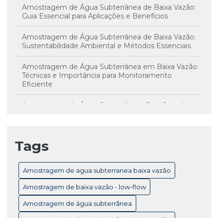
Amostragem de Água Subterrânea de Baixa Vazão:
Guia Essencial para Aplicações e Benefícios
Amostragem de Água Subterrânea de Baixa Vazão:
Sustentabilidade Ambiental e Métodos Essenciais
Amostragem de Água Subterrânea em Baixa Vazão:
Técnicas e Importância para Monitoramento
Eficiente
Amostragem de Água Subterrânea: Guia Completo
para Monitoramento e Controle de Qualidade
Amostragem de Água Subterrânea: Técnicas
Tags
Essenciais e Importância para Monitoramento
Ambiental
Amostragem de agua subterranea baixa vazão
Amostragem de Baixa Vazão Low-Flow: Técnicas
Essenciais para Monitoramento Eficiente de Água
Amostragem de baixa vazão - low-flow
Subterrânea
Amostragem de água subterrânea
Amostragem de Baixa Vazão: Benefícios Essenciais